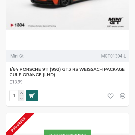
Mini Gt
MGT01304-L
1/64 PORSCHE 911 (992) GT3 RS WEISSACH PACKAGE
GULF ORANGE (LHD)
£13.99
PRE-ORDER