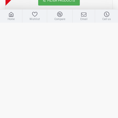
FILTER PRODUCTS
Home
Wishlist
Compare
Email
Call us
Mini Gt
MGT01304-BL
1/64 PORSCHE 911 (992) GT3 RS WEISSACH PACKAGE
GULF ORANGE (LHD) BLISTER PACKAGING
£15.52